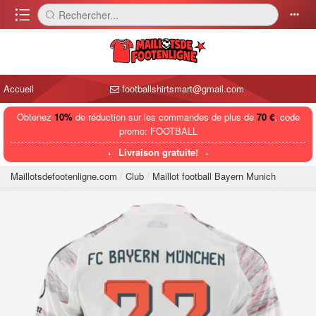
󰈍
Rechercher...
󰅼
󰄒
Accueil
footballshirtsmart@gmail.com
Obtenez
10%
de réduction sur les commandes de plus de
70 €
, code
promo: FOOTBALL
Livraison gratuite!
Maillotsdefootenligne.com
Club
Maillot football Bayern Munich