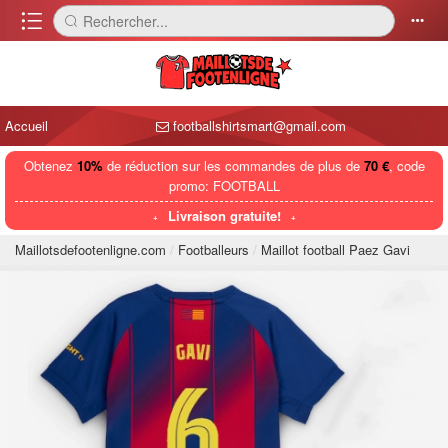
󰈍
Rechercher...
󰅼
󰄒
Accueil
footballshirtsmart@gmail.com
Obtenez
10%
de réduction sur les commandes de plus de
70 €
, code
promo: FOOTBALL
Livraison gratuite!
Maillotsdefootenligne.com
Footballeurs
Maillot football Paez Gavi