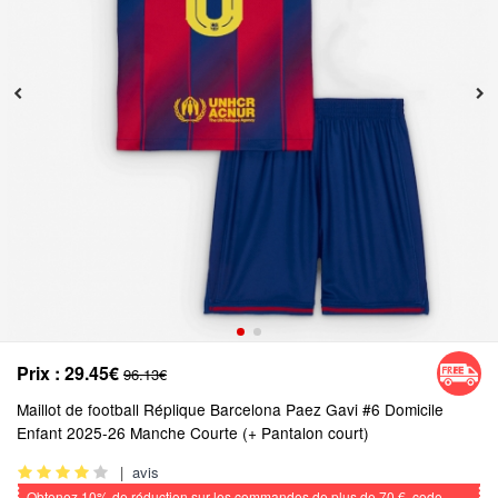
Prix :
29.45€
96.13€
Maillot de football Réplique Barcelona Paez Gavi #6 Domicile
Enfant 2025-26 Manche Courte (+ Pantalon court)
|
avis
Obtenez
10%
de réduction sur les commandes de plus de
70 €
, code