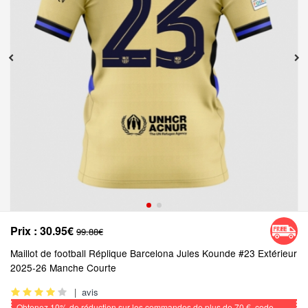
Prix :
30.95€
99.88€
Maillot de football Réplique Barcelona Jules Kounde #23 Extérieur
2025-26 Manche Courte
|
avis
Obtenez
10%
de réduction sur les commandes de plus de
70 €
, code