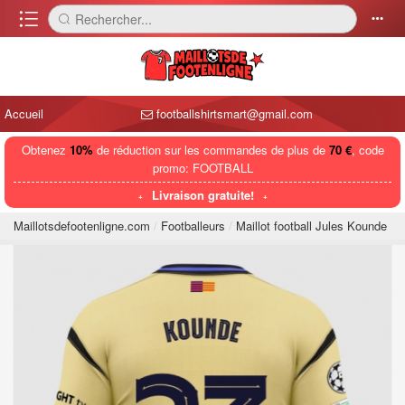
󰈍
Rechercher...
󰅼
󰄒
Accueil
footballshirtsmart@gmail.com
Obtenez
10%
de réduction sur les commandes de plus de
70 €
, code
promo: FOOTBALL
Livraison gratuite!
Maillotsdefootenligne.com
Footballeurs
Maillot football Jules Kounde