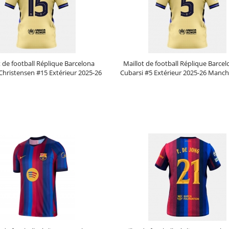
t de football Réplique Barcelona
Maillot de football Réplique Barce
Christensen #15 Extérieur 2025-26
Cubarsi #5 Extérieur 2025-26 Manc
Manche Courte
Prix :
30.95€
99.88€
Prix :
30.95€
99.88€