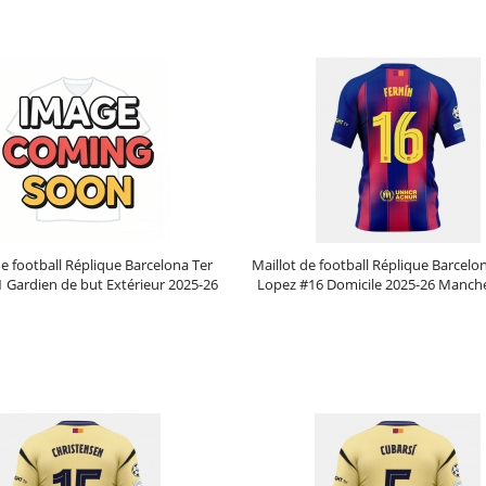
de football Réplique Barcelona Ter
Maillot de football Réplique Barcelo
 Gardien de but Extérieur 2025-26
Lopez #16 Domicile 2025-26 Manch
Manche Courte
Prix :
30.95€
99.88€
Prix :
39.95€
99.88€