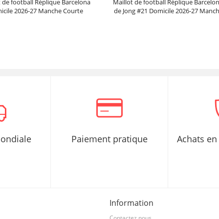
t de football Réplique Barcelona
Maillot de football Réplique Barcelo
icile 2026-27 Manche Courte
de Jong #21 Domicile 2026-27 Manc
Prix :
30.95€
99.88€
Prix :
30.95€
99.88€
mondiale
Paiement pratique
Achats en 
Information
Contactez nous