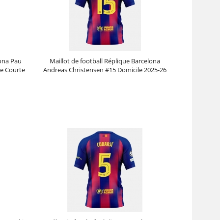
lona Pau
Maillot de football Réplique Barcelona
he Courte
Andreas Christensen #15 Domicile 2025-26
Manche Courte
Prix :
30.95€
99.88€