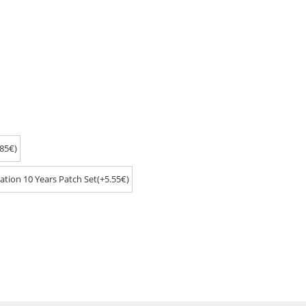
.85€)
tion 10 Years Patch Set(+5.55€)