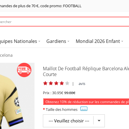
mandes de plus de
70 €
, code promo: FOOTBALL
quipes Nationales
Gardiens
Mondial 2026 Enfant
rcelona
Maillot De Football Réplique Barcelona A
Courte
|
avis
Prix :
30.95€
99.88€
Obtenez
10%
de réduction sur les commandes de p
Taille des hommes