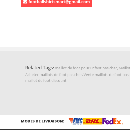
footballshirtsmart@gmail.com
Related Tags
:
maillot de foot pour Enfant pas cher
,
Maillo
Acheter maillots de foot pas cher
,
Vente maillots de foot pas
maillot de foot discount
MODES DE LIVRAISON: