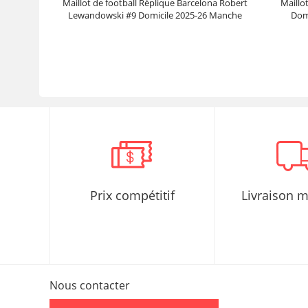
Maillot de football Réplique Barcelona Robert
Maillo
Lewandowski #9 Domicile 2025-26 Manche
Dom
Courte
Prix :
30.95€
99.88€
Prix compétitif
Livraison 
Nous contacter