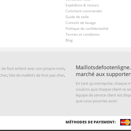
Expédition & retours
Comment commander
Guide de taille
Conseils de lavage
Politique de confidentialité
Termes et conditions
Blog
Maillotsdefootenligne.
t de foot enfant avec son propre nom
,
marché aux supporter
 cher
,
Site de maillots de foot pas cher
,
En tant qu'entreprise, chaque m
voulons que chaque client se se
équipe de service client est di
que vous pourriez avoir.
MÉTHODES DE PAYEMENT: