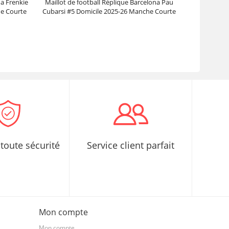
na Frenkie
Maillot de football Réplique Barcelona Pau
he Courte
Cubarsi #5 Domicile 2025-26 Manche Courte
Prix :
30.95€
99.88€
toute sécurité
Service client parfait
Mon compte
Mon compte