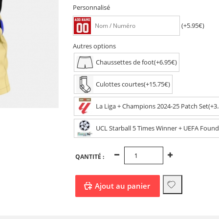
Personnalisé
(+5.95€)
Autres options
Chaussettes de foot(+6.95€)
Culottes courtes(+15.75€)
La Liga + Champions 2024-25 Patch Set(+3
UCL Starball 5 Times Winner + UEFA Founda
QANTITÉ :