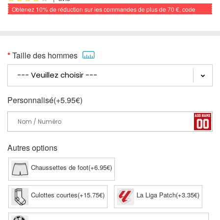
Obtenez
10%
de réduction sur les commandes de plus de
70 €
, code
promo: FOOTBALL
Taille des hommes
Personnalisé(+5.95€)
Autres options
Chaussettes de foot(+6.95€)
Culottes courtes(+15.75€)
La Liga Patch(+3.35€)