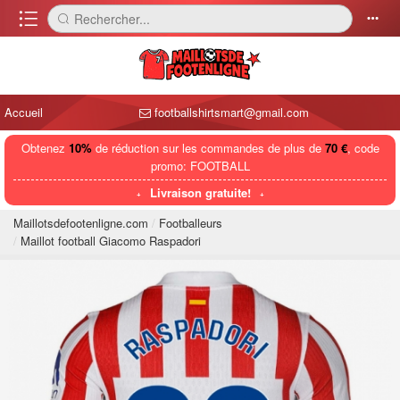
󰈍
Rechercher...
󰅼
󰄒
Accueil
footballshirtsmart@gmail.com
Obtenez
10%
de réduction sur les commandes de plus de
70 €
, code
promo: FOOTBALL
Livraison gratuite!
Maillotsdefootenligne.com
Footballeurs
Maillot football Giacomo Raspadori