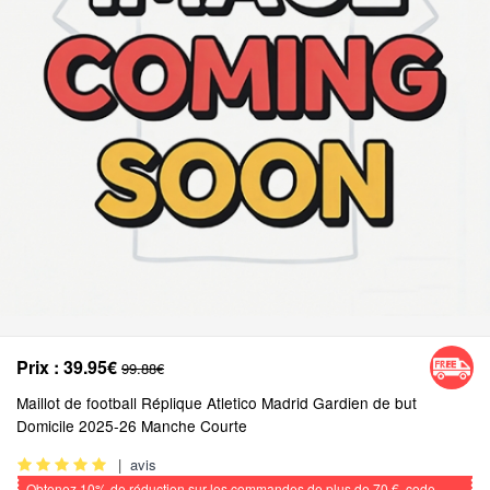
Prix :
39.95€
99.88€
Maillot de football Réplique Atletico Madrid Gardien de but
Domicile 2025-26 Manche Courte
|
avis
Obtenez
10%
de réduction sur les commandes de plus de
70 €
, code