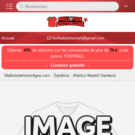
󰈍
Rechercher...
󰅼
󰄒
Accueil
footballshirtsmart@gmail.com
Obtenez
10%
de réduction sur les commandes de plus de
70 €
, code
promo: FOOTBALL
Livraison gratuite!
Maillotsdefootenligne.com
Gardiens
Atletico Madrid Gardiens