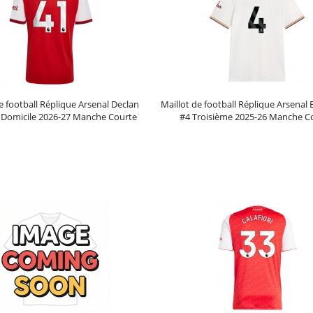
e football Réplique Arsenal Declan
Maillot de football Réplique Arsenal
 Domicile 2026-27 Manche Courte
#4 Troisième 2025-26 Manche C
Prix :
30.95€
99.88€
Prix :
30.95€
99.88€