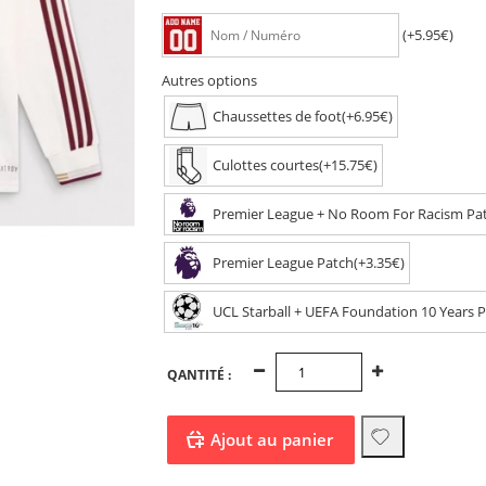
(+5.95€)
Autres options
Chaussettes de foot(+6.95€)
Culottes courtes(+15.75€)
Premier League + No Room For Racism Pat
Premier League Patch(+3.35€)
UCL Starball + UEFA Foundation 10 Years P
QANTITÉ :