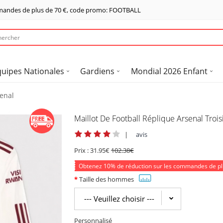
mandes de plus de
70 €
, code promo: FOOTBALL
quipes Nationales
Gardiens
Mondial 2026 Enfant
senal
Maillot De Football Réplique Arsenal Tr
|
avis
Prix :
31.95€
102.38€
Obtenez
10%
de réduction sur les commandes de p
Taille des hommes
Personnalisé