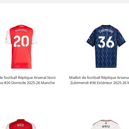
de football Réplique Arsenal Noni
Maillot de football Réplique Arsena
e #20 Domicile 2025-26 Manche
Zubimendi #36 Extérieur 2025-26
Courte
Courte
Prix :
30.95€
99.88€
Prix :
30.95€
99.88€