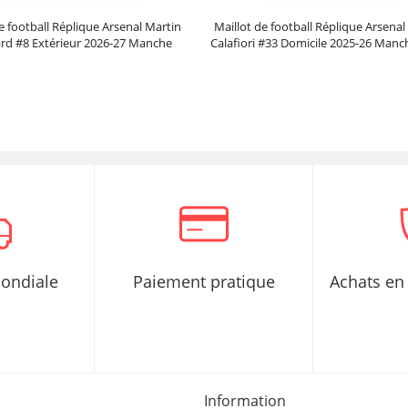
e football Réplique Arsenal Martin
Maillot de football Réplique Arsenal
rd #8 Extérieur 2026-27 Manche
Calafiori #33 Domicile 2025-26 Manc
Courte
Prix :
30.95€
99.88€
Prix :
30.95€
99.88€
mondiale
Paiement pratique
Achats en 
Information