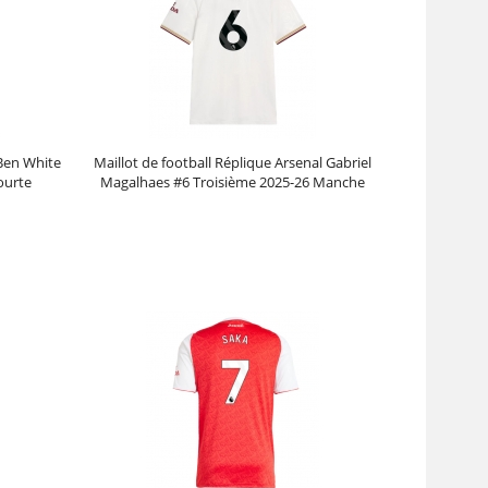
 Ben White
Maillot de football Réplique Arsenal Gabriel
ourte
Magalhaes #6 Troisième 2025-26 Manche
Courte
Prix :
30.95€
99.88€