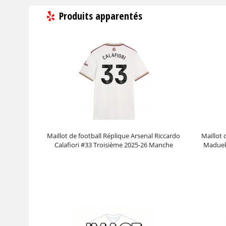
Produits apparentés
Maillot de football Réplique Arsenal Riccardo
Maillot 
Calafiori #33 Troisième 2025-26 Manche
Maduek
Courte
Prix :
30.95€
99.88€