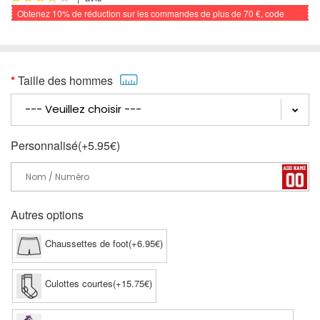
Obtenez
10%
de réduction sur les commandes de plus de
70 €
, code
promo: FOOTBALL
Taille des hommes
Personnalisé(+5.95€)
Autres options
Chaussettes de foot(+6.95€)
Culottes courtes(+15.75€)