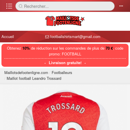
󰈍
Rechercher...
󰅼
󰄒
Accueil
footballshirtsmart@gmail.com
Obtenez
10%
de réduction sur les commandes de plus de
70 €
, code
promo: FOOTBALL
Livraison gratuite!
Maillotsdefootenligne.com
Footballeurs
Maillot football Leandro Trossard