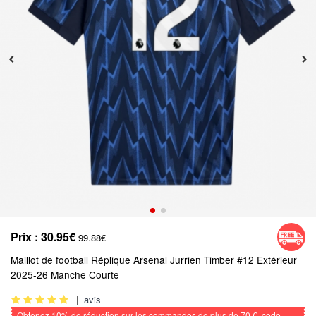
Prix :
30.95€
99.88€
Maillot de football Réplique Arsenal Jurrien Timber #12 Extérieur
2025-26 Manche Courte
|
avis
Obtenez
10%
de réduction sur les commandes de plus de
70 €
, code