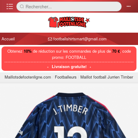
󰈍
Rechercher...
󰅼
󰄒
Accueil
footballshirtsmart@gmail.com
Obtenez
10%
de réduction sur les commandes de plus de
70 €
, code
promo: FOOTBALL
Livraison gratuite!
Maillotsdefootenligne.com
Footballeurs
Maillot football Jurrien Timber